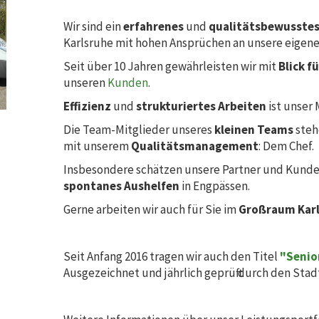
Wir sind ein
erfahrenes
und
qualitätsbewusste
Karlsruhe mit hohen Ansprüchen an unsere eigen
Seit über 10 Jahren gewährleisten wir mit
Blick fü
unseren
Kunden
.
Effizienz
und
strukturiertes Arbeiten
ist unser 
Die Team-Mitglieder unseres
kleinen Teams
steh
mit unserem
Qualitätsmanagement
: Dem Chef.
Insbesondere schätzen unsere Partner und Kunde
spontanes Aushelfen
in Engpässen.
Gerne arbeiten wir auch für Sie im
Großraum Kar
Seit Anfang 2016 tragen wir auch den Titel
"Senio
Ausgezeichnet und jährlich geprüft durch den Stadt