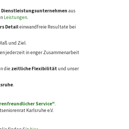
s Dienstleistungsunternehmen
aus
en
Leistungen
.
rs Detail
einwandfreie Resultate bei
Maß und Ziel.
en jederzeit in enger Zusammenarbeit
n die
zeitliche Flexibilität
und unser
lsruhe
.
renfreundlicher Service"
.
seniorenrat Karlsruhe e.V.