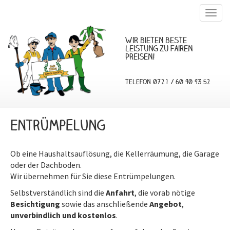
Togg
navig
Wir bieten beste
Leistung zu fairen
Preisen!
Telefon 0721 / 60 90 93 52
E
ntrümpelung
Ob eine Haushaltsauflösung, die K
ellerräumung, die Garage
oder der Dachboden.
Wir übernehmen für Sie diese Entrümpelungen.
Selbstverständlich sind die
Anfahrt
, die vorab nötige
Besichtigung
sowie das anschließende
Angebot
,
unverbindlich und kostenlos
.