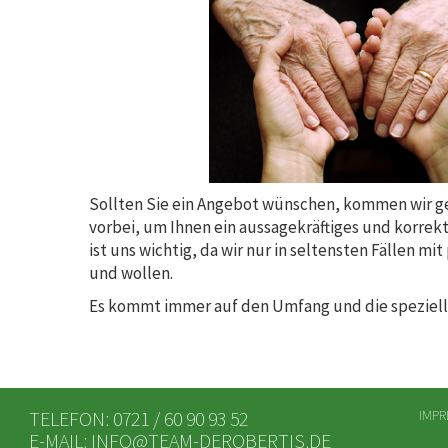
Sollten Sie ein Angebot wünschen, kommen wir ge
vorbei, um Ihnen ein aussagekräftiges und korrek
ist uns wichtig, da wir nur in seltensten Fällen 
und wollen.
Es kommt immer auf den Umfang und die speziel
TELEFON: 0721 / 60 90 93 52
IMP
E-MAIL:
INFO@TEAM-DEROBERTIS.DE