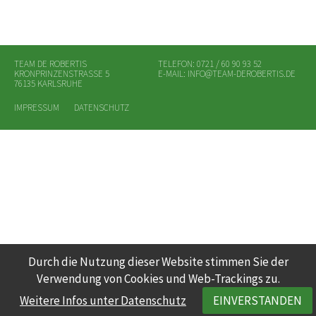
TEAM DE ROBERTIS
TELEFON: 0721 / 60 90 93 52
KRONPRINZENSTRASSE 5
E-MAIL:
INFO@TEAM-DEROBERTIS.DE
76135 KARLSRUHE
IMPRESSUM
DATENSCHUTZ
Durch die Nutzung dieser Website stimmen Sie der
Verwendung von Cookies und Web-Trackings zu.
Weitere Infos unter Datenschutz
EINVERSTANDEN